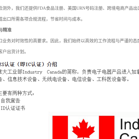
检测外，我们还提供FDA食品注册、美国URN号码注册、跨境电商产品
成出口所需各项合规流程，节省时间与成本。
率与精准
口业务对时效性的高要求。因此，我们始终以高效的工作流程与严谨的态
客户出货计划。