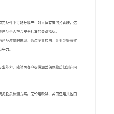
特定条件下可能分解产生对人体有害的芳香胺，这
量产品是否符合安全标准的关键指标。
与产品质量的体现。通过专业检测，企业能够有效
竞争力。
专业能力，能够为客户提供涵盖偶氮物质检测在内
偶氮物质检测方案。无论是欧盟、美国还是其他国