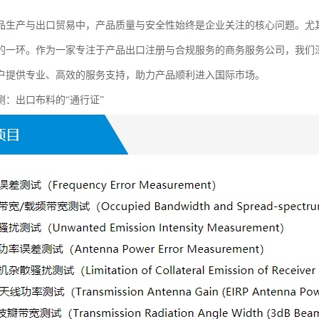
品生产与出口贸易中，产品质量与安全性始终是企业关注的核心问题。尤
*的一环。作为一家专注于产品出口注册与合规服务的商务服务公司，我们
户提供专业、高效的服务支持，助力产品顺利进入国际市场。
测：出口布料的“通行证”