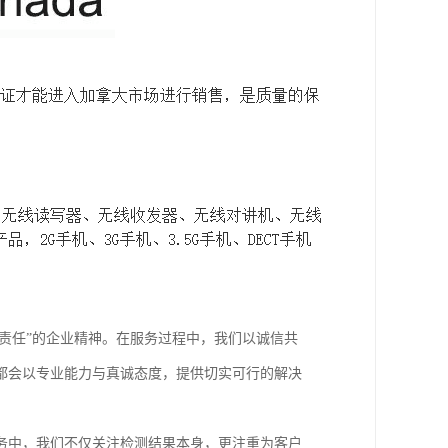
、责任”的企业精神。在服务过程中，我们以诚信共
都会以专业能力与真诚态度，提供切实可行的解决
务中，我们不仅关注检测结果本身，更注重为客户