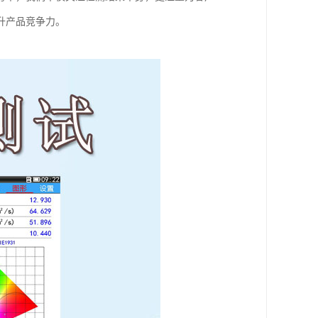
升产品竞争力。