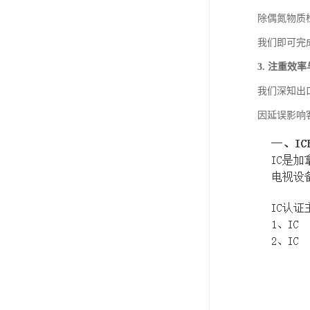
除偶氮物质
我们即可完
3. 注重效
我们深知出
因延误影响