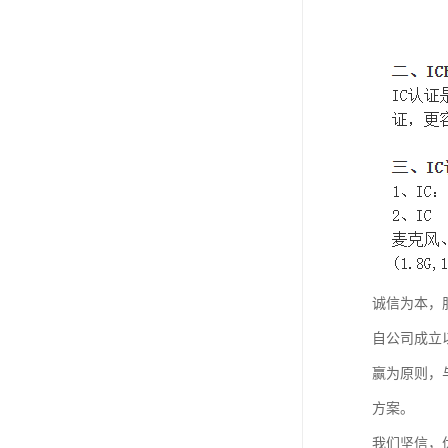
诚信为本，
自公司成立
赢为原则，
方案。
我们坚信，