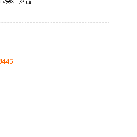
市宝安区西乡街道
3445