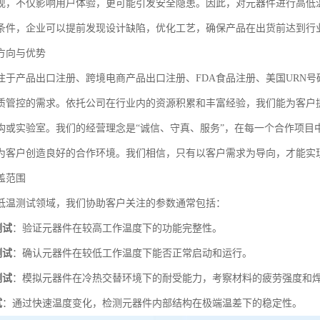
现，不仅影响用户体验，更可能引发安全隐患。因此，对元器件进行高低
条件，企业可以提前发现设计缺陷，优化工艺，确保产品在出货前达到行
方向与优势
注于产品出口注册、跨境电商产品出口注册、FDA食品注册、美国URN
质管控的需求。依托公司在行业内的资源积累和丰富经验，我们能为客户
构或实验室。我们的经营理念是“诚信、守真、服务”，在每一个合作项目
为客户创造良好的合作环境。我们相信，只有以客户需求为导向，才能实
盖范围
低温测试领域，我们协助客户关注的参数通常包括：
测试
：验证元器件在较高工作温度下的功能完整性。
测试
：确认元器件在较低工作温度下能否正常启动和运行。
测试
：模拟元器件在冷热交替环境下的耐受能力，考察材料的疲劳强度和
试
：通过快速温度变化，检测元器件内部结构在极端温差下的稳定性。