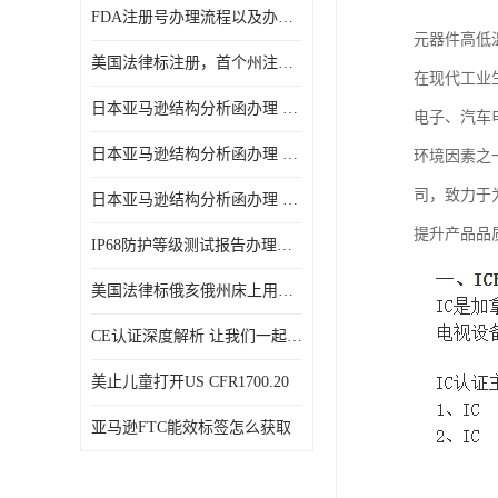
FDA注册号办理流程以及办理周期是多久
元器件高低
美国法律标注册，首个州注册该如何选择
在现代工业
日本亚马逊结构分析函办理 日本亚马逊 电饭煲
电子、汽车
日本亚马逊结构分析函办理 日本亚马逊 热水壶等；
环境因素之
司，致力于
日本亚马逊结构分析函办理 日本亚马逊 果汁搅拌机
提升产品品
IP68防护等级测试报告办理标准要求
美国法律标俄亥俄州床上用品许可证讲解！
CE认证深度解析 让我们一起来认识CE认证
美止儿童打开US CFR1700.20
亚马逊FTC能效标签怎么获取