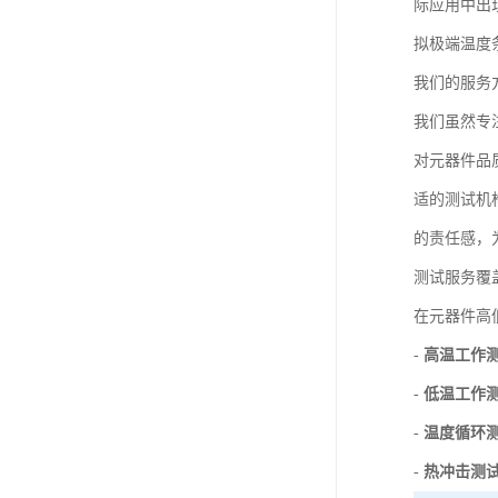
际应用中出
拟极端温度
我们的服务
我们虽然专
对元器件品
适的测试机
的责任感，
测试服务覆
在元器件高
-
高温工作
-
低温工作
-
温度循环
-
热冲击测