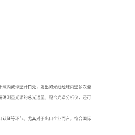
于球内或球壁开口处，发出的光线经球内壁多次漫
精确测量光源的总光通量。配合光谱分析仪，还可
口认证等环节。尤其对于出口企业而言，符合国际