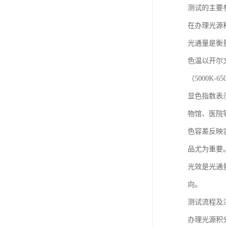
测试的主要
在办理光源
光通量是衡
色温以开尔文
（5000K-6
显色指数表
物馆、医院
色容差反映
品尤为重要
光效是光通
向。
测试流程及
办理光源积