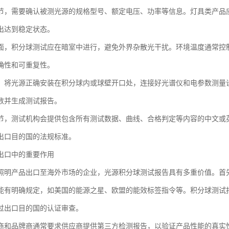
节，需要确认被测光源的规格型号、额定电压、功率等信息。灯具类产品
出达到稳定状态。
面，积分球测试应在暗室中进行，避免外界杂散光干扰。环境温度通常控制
确性和可重复性。
，将光源正确安装在积分球内或球壁开口处，连接好光谱仪和电参数测量
数并生成测试报告。
节，测试机构会提供包含所有测试数据、曲线、合格判定等内容的中文或
出口目的国的法规标准。
出口中的重要作用
照明产品出口至海外市场的企业，光源积分球测试报告具有多重价值。首
能有明确规定，如美国的能源之星、欧盟的能效标签指令等。积分球测试
过出口目的国的认证审查。
商和品牌商通常要求供应商提供第三方检测报告，以验证产品性能的真实