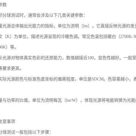
参数
积分球测试时，通常会涉及以下几类关键参数：
量光源总体输出光能力的指标，单位为流明（lm）。它直接反映光源的发
（K）为单位，描述光源呈现的冷暖色调。常见色温包括暖白（2700K-3000
500K）等。
示光源对物体真实色彩的还原能力，数值越接近100，显色性越好。一般室
等要求更高。
实际光源颜色与标准色度坐标的偏离程度，单位是SDCM。色容差越小，
。
量与功率的比值，单位为流明每瓦（lm/W），体现光源将电能转换为光
注意事项
分球测试一般包括以下步骤：