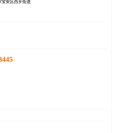
市宝安区西乡街道
3445