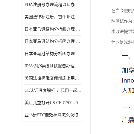
FDA注册号办理流程以及办理周期是多久
在当今照明
美国法律标注册，首个州注册该如何选择
球测试作为
日本亚马逊结构分析函办理 日本亚马逊 电饭煲
术改进提供
日本亚马逊结构分析函办理 日本亚马逊 热水壶等；
什么是光源
日本亚马逊结构分析函办理 日本亚马逊 果汁搅拌机
IP68防护等级测试报告办理标准要求
美国法律标俄亥俄州床上用品许可证讲解！
CE认证深度解析 让我们一起来认识CE认证
美止儿童打开US CFR1700.20
亚马逊FTC能效标签怎么获取