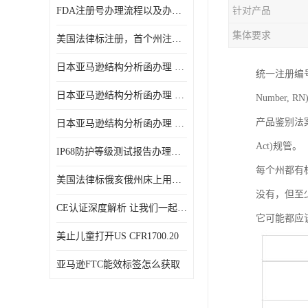
FDA注册号办理流程以及办理周期是多久
针对产品
集体要求
美国法律标注册，首个州注册该如何选择
日本亚马逊结构分析函办理 日本亚马逊 电饭煲
统一注册编号(U
日本亚马逊结构分析函办理 日本亚马逊 热水壶等；
Number,
产品鉴别法案》 (Te
日本亚马逊结构分析函办理 日本亚马逊 果汁搅拌机
Act)规管。
IP68防护等级测试报告办理标准要求
每个州都有
美国法律标俄亥俄州床上用品许可证讲解！
没有，但至
CE认证深度解析 让我们一起来认识CE认证
它可能都应
美止儿童打开US CFR1700.20
亚马逊FTC能效标签怎么获取