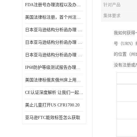
FDA注册号办理流程以及办理周期是多久
针对产品
集体要求
美国法律标注册，首个州注册该如何选择
日本亚马逊结构分析函办理 日本亚马逊 电饭煲
我如何获得
日本亚马逊结构分析函办理 日本亚马逊 热水壶等；
号（URN
的位置（州
日本亚马逊结构分析函办理 日本亚马逊 果汁搅拌机
没有注册或
IP68防护等级测试报告办理标准要求
美国法律标俄亥俄州床上用品许可证讲解！
CE认证深度解析 让我们一起来认识CE认证
美止儿童打开US CFR1700.20
亚马逊FTC能效标签怎么获取