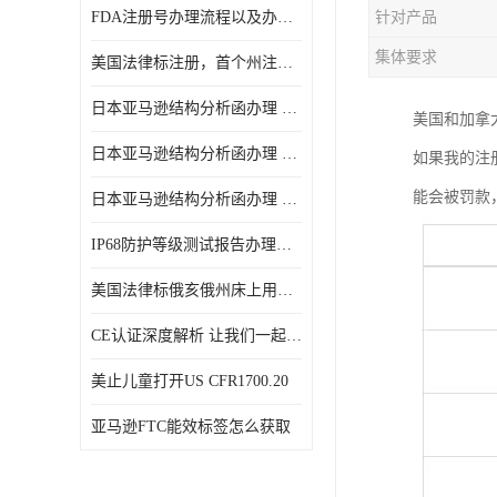
FDA注册号办理流程以及办理周期是多久
针对产品
集体要求
美国法律标注册，首个州注册该如何选择
日本亚马逊结构分析函办理 日本亚马逊 电饭煲
美国和加拿
日本亚马逊结构分析函办理 日本亚马逊 热水壶等；
如果我的注
能会被罚款
日本亚马逊结构分析函办理 日本亚马逊 果汁搅拌机
IP68防护等级测试报告办理标准要求
美国法律标俄亥俄州床上用品许可证讲解！
CE认证深度解析 让我们一起来认识CE认证
美止儿童打开US CFR1700.20
亚马逊FTC能效标签怎么获取