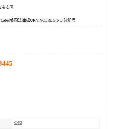
市宝安区
abel美国法律标URN.NO./REG.NO.注册号
3445
全国