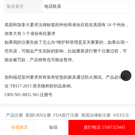
集体要求
电话联系
美国和加拿大要求法律标签的州份和省份目前在美国有 14 个州份，
加拿大有 3 个省份有此要求
如果我的注册失效了怎么办?维护和管理是至关重要的，如果出现一
些失误，可能会产生实际的影响，比如重新进行整个注册过程，可
能会被罚款，产品销售也可能会暂停。
加利福尼亚州要求所有装有软垫的家具通过防火测试。产品必须符
合 TB117-2013 填充物和纺织品条例。
URN.NO./REG.NO.注册号
产品注册 美国URN注册 FDA医疗注册 美国法律标注册 WEEE注
册 可靠性测试 欧盟CE认证 美国FCC认证 日本亚马逊METI备案
在线留言
短信
拔打电话 17687323445
版权所有：深圳市鼎顺检测认证有限公司