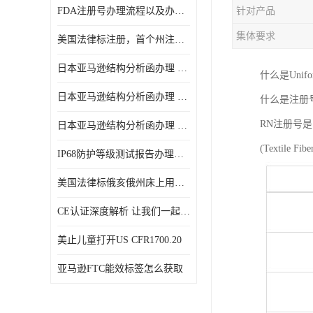
FDA注册号办理流程以及办理周期是多久
针对产品
集体要求
美国法律标注册，首个州注册该如何选择
日本亚马逊结构分析函办理 日本亚马逊 电饭煲
什么是Unifo
日本亚马逊结构分析函办理 日本亚马逊 热水壶等；
什么是注册号
RN注册号
日本亚马逊结构分析函办理 日本亚马逊 果汁搅拌机
(Textile
IP68防护等级测试报告办理标准要求
美国法律标俄亥俄州床上用品许可证讲解！
CE认证深度解析 让我们一起来认识CE认证
美止儿童打开US CFR1700.20
亚马逊FTC能效标签怎么获取