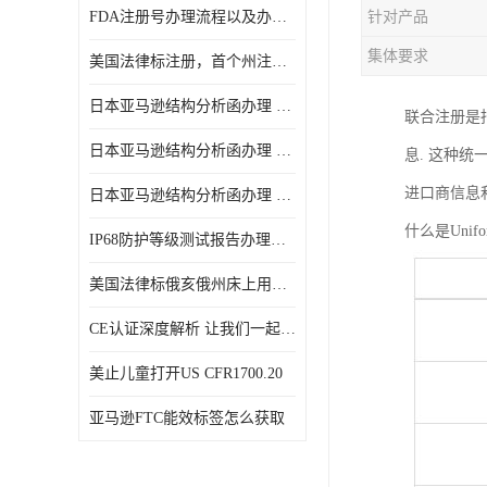
FDA注册号办理流程以及办理周期是多久
针对产品
集体要求
美国法律标注册，首个州注册该如何选择
日本亚马逊结构分析函办理 日本亚马逊 电饭煲
联合注册是
日本亚马逊结构分析函办理 日本亚马逊 热水壶等；
息. 这种
进口商信息
日本亚马逊结构分析函办理 日本亚马逊 果汁搅拌机
什么是Unifo
IP68防护等级测试报告办理标准要求
美国法律标俄亥俄州床上用品许可证讲解！
CE认证深度解析 让我们一起来认识CE认证
美止儿童打开US CFR1700.20
亚马逊FTC能效标签怎么获取