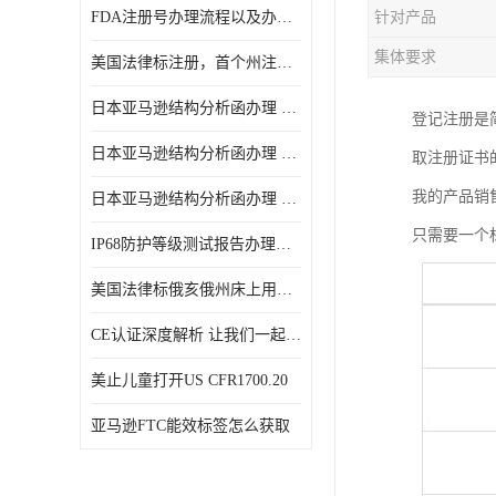
FDA注册号办理流程以及办理周期是多久
针对产品
集体要求
美国法律标注册，首个州注册该如何选择
日本亚马逊结构分析函办理 日本亚马逊 电饭煲
登记注册是
日本亚马逊结构分析函办理 日本亚马逊 热水壶等；
取注册证书
我的产品销
日本亚马逊结构分析函办理 日本亚马逊 果汁搅拌机
只需要一个
IP68防护等级测试报告办理标准要求
美国法律标俄亥俄州床上用品许可证讲解！
CE认证深度解析 让我们一起来认识CE认证
美止儿童打开US CFR1700.20
亚马逊FTC能效标签怎么获取