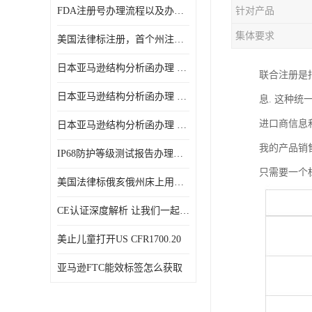
FDA注册号办理流程以及办理周期是多久
针对产品
集体要求
美国法律标注册，首个州注册该如何选择
日本亚马逊结构分析函办理 日本亚马逊 电饭煲
联合注册是
日本亚马逊结构分析函办理 日本亚马逊 热水壶等；
息. 这种
进口商信息
日本亚马逊结构分析函办理 日本亚马逊 果汁搅拌机
我的产品销
IP68防护等级测试报告办理标准要求
只需要一个
美国法律标俄亥俄州床上用品许可证讲解！
CE认证深度解析 让我们一起来认识CE认证
美止儿童打开US CFR1700.20
亚马逊FTC能效标签怎么获取