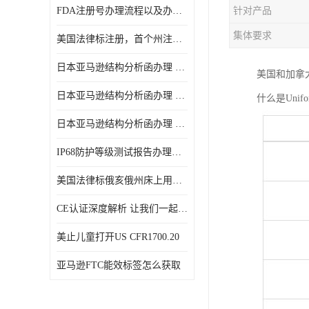
FDA注册号办理流程以及办理周期是多久
针对产品
集体要求
美国法律标注册，首个州注册该如何选择
日本亚马逊结构分析函办理 日本亚马逊 电饭煲
美国和加拿
日本亚马逊结构分析函办理 日本亚马逊 热水壶等；
什么是Unifo
日本亚马逊结构分析函办理 日本亚马逊 果汁搅拌机
IP68防护等级测试报告办理标准要求
美国法律标俄亥俄州床上用品许可证讲解！
CE认证深度解析 让我们一起来认识CE认证
美止儿童打开US CFR1700.20
亚马逊FTC能效标签怎么获取