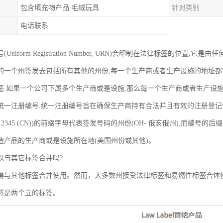
包含填充物产品 毛绒玩具
针对类别
电话联系
niform Registration Number, URN)会印制在法律标签的位置,它是由任何
的一个州签发去包括所有其他的州份,每一个生产商或者生产设施的地址都
签.如果一个公司下属多个生产商或是设施,那么每一个生产商或者生产设
统一注册编号.统一注册编号旨在确保生产商持有合法并且有效的注册登记
12345 (CN))的前缀字母代表签发号码的州份(OH- 俄亥俄州),而编号的后缀
造产品的生产商或是设施所在地(美国州份或其他)。
以与其它标签合并吗?
得与其他标签合并使用。然而，大多数州接受法律标签和易燃性标签合体
然是两个立的标签。