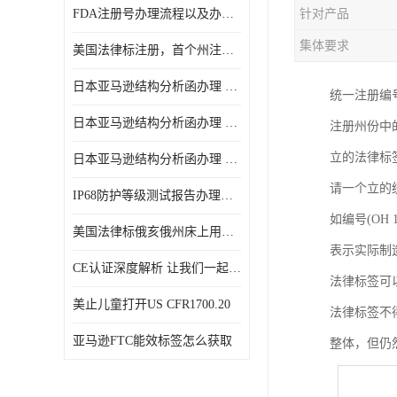
FDA注册号办理流程以及办理周期是多久
针对产品
集体要求
美国法律标注册，首个州注册该如何选择
日本亚马逊结构分析函办理 日本亚马逊 电饭煲
统一注册编号(U
日本亚马逊结构分析函办理 日本亚马逊 热水壶等；
注册州份中
立的法律标
日本亚马逊结构分析函办理 日本亚马逊 果汁搅拌机
请一个立的
IP68防护等级测试报告办理标准要求
如编号(OH 
美国法律标俄亥俄州床上用品许可证讲解！
表示实际制
CE认证深度解析 让我们一起来认识CE认证
法律标签可
美止儿童打开US CFR1700.20
法律标签不
亚马逊FTC能效标签怎么获取
整体，但仍