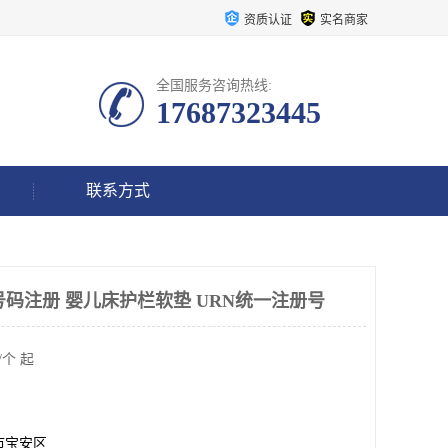
资质认证
实名商家
全国服务咨询热线:
17687323445
联系方式
号码注册 婴儿床护栏软垫 URN统一注册号
/个 起
市宝安区