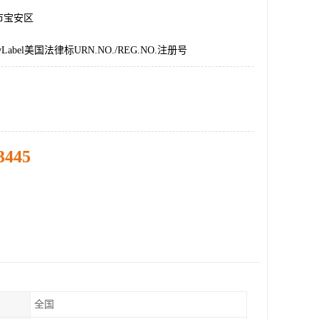
市宝安区
abel美国法律标URN.NO./REG.NO.注册号
3445
全国