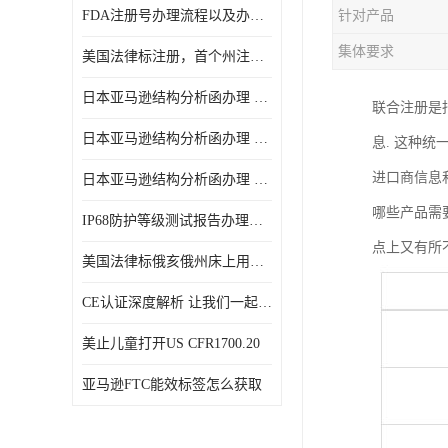
FDA注册号办理流程以及办理周期是多久
针对产品
集体要求
美国法律标注册，首个州注册该如何选择
日本亚马逊结构分析函办理 日本亚马逊 电饭煲
联合注册是
日本亚马逊结构分析函办理 日本亚马逊 热水壶等；
息. 这种
进口商信息
日本亚马逊结构分析函办理 日本亚马逊 果汁搅拌机
哪些产品需
IP68防护等级测试报告办理标准要求
点上又有所
美国法律标俄亥俄州床上用品许可证讲解！
CE认证深度解析 让我们一起来认识CE认证
美止儿童打开US CFR1700.20
亚马逊FTC能效标签怎么获取