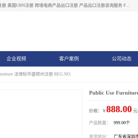
深圳市鼎顺检测认证有限公司专注于各类产品出口注册 产品注册 美国URN注册 跨境电商产品出口注册 产品出口注册咨询服务 FDA食品注册等我们是一家商务服务公司，为客户提供商标注册，本公司实力雄厚，能满足客户多种需求。
企业视频
客户案例
公司动态
e Furniture 法律标华盛顿州注册 REG.NO.
Public Use Fur
888.00
价格：￥
元
产品数量：
999.00个
发货地址：
广东省深圳