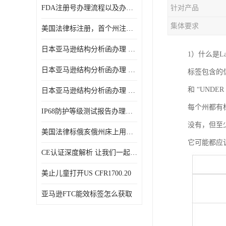
FDA注册号办理流程以及办理周期是多久
针对产品
集体要求
美国法律标注册，首个州注册该如何选择
日本亚马逊结构分析函办理 日本亚马逊 电饭煲
1）什么是L
日本亚马逊结构分析函办理 日本亚马逊 热水壶等；
标签包含的
和 “UNDER
日本亚马逊结构分析函办理 日本亚马逊 果汁搅拌机
每个州都有
IP68防护等级测试报告办理标准要求
没有，但至
美国法律标俄亥俄州床上用品许可证讲解！
它可能都应
CE认证深度解析 让我们一起来认识CE认证
美止儿童打开US CFR1700.20
亚马逊FTC能效标签怎么获取