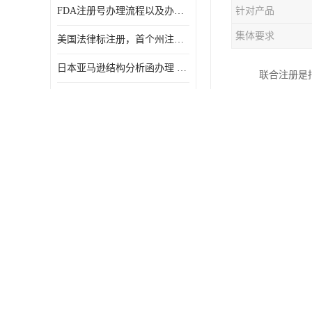
FDA注册号办理流程以及办理周期是多久
针对产品
集体要求
美国法律标注册，首个州注册该如何选择
日本亚马逊结构分析函办理 日本亚马逊 电饭煲
联合注册是
日本亚马逊结构分析函办理 日本亚马逊 热水壶等；
息. 这种
进口商信息
日本亚马逊结构分析函办理 日本亚马逊 果汁搅拌机
标签的尺寸
IP68防护等级测试报告办理标准要求
标签进行预
美国法律标俄亥俄州床上用品许可证讲解！
CE认证深度解析 让我们一起来认识CE认证
美止儿童打开US CFR1700.20
亚马逊FTC能效标签怎么获取