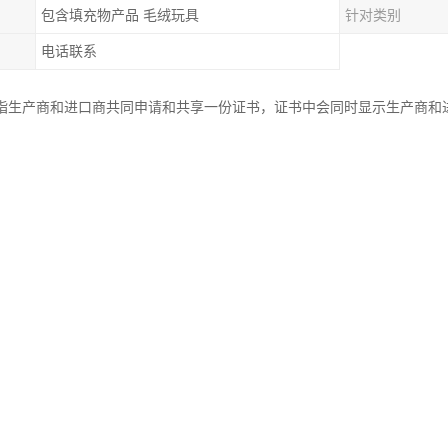
包含填充物产品 毛绒玩具
针对类别
电话联系
指生产商和进口商共同申请和共享一份证书，证书中会同时显示生产商和
统一注册编码证书仅适用于产品通过证书上显示的进口商销售的情形，如果
和证书显示的不一致, 此证书则被视为无效。
有要求吗?还有其他要求吗?法律标签的尺寸至少为2×3英寸，对具体的文
先审查。