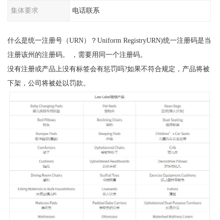
集体要求
电话联系
什么是统一注册号（URN）？Uniform RegistryURN)统一注册码是当
注册该州的注册码。 ，需要用同一个注册码。
没有注册或产品上没有标签会有惩罚吗?如果不符合规定，产品将被
下架，公司将被处以罚款。