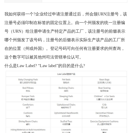
我如何获得一个?企业经过申请注册通过后，州会颁URN注册号，该
注册号必须印制在标签的固定位置上。由一个州颁发的统一注册编
号（URN）给注册申请生产特定产品的工厂，该注册号的前缀表示
哪个州颁发了该号码，注册号的后缀表示实际生产该产品的工厂所
在的位置（州或外国）。登记号码可向任何有注册要求的州查询，
这个数字可以被其他州司法管辖单位认可。
什么是Law Label? “Law label”的目的是什么?