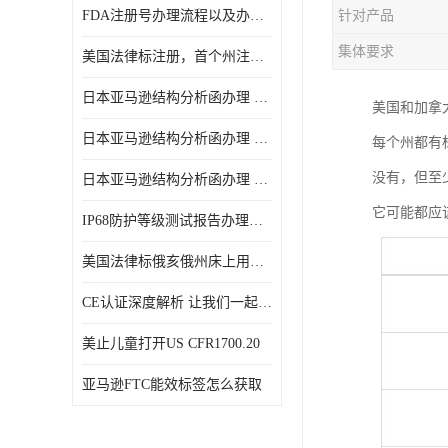
FDA注册号办理流程以及办理周期是多久
针对产品
集体要求
美国法律标注册，首个州注册该如何选择
日本亚马逊结构分析函办理 日本亚马逊 电饭煲
美国和加拿
日本亚马逊结构分析函办理 日本亚马逊 热水壶等；
每个州都有
没有，但至
日本亚马逊结构分析函办理 日本亚马逊 果汁搅拌机
它可能都应
IP68防护等级测试报告办理标准要求
美国法律标俄亥俄州床上用品许可证讲解！
CE认证深度解析 让我们一起来认识CE认证
美止儿童打开US CFR1700.20
亚马逊FTC能效标签怎么获取