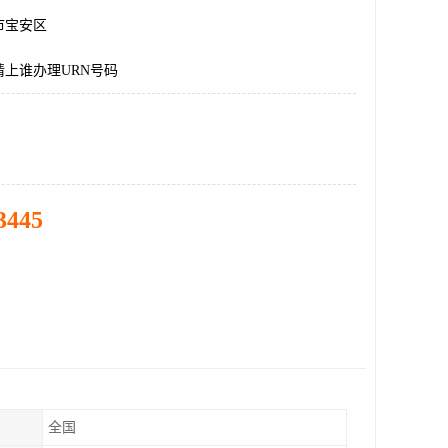
市宝安区
上谁办理URN号码
3445
全国