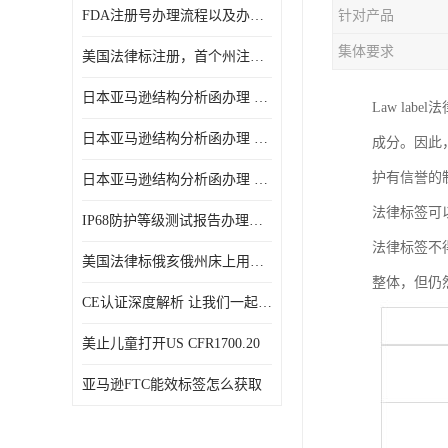
FDA注册号办理流程以及办理周期是多久
针对产品
集体要求
美国法律标注册，首个州注册该如何选择
日本亚马逊结构分析函办理 日本亚马逊 电饭煲
Law l
日本亚马逊结构分析函办理 日本亚马逊 热水壶等；
成分。因此
护有信誉的
日本亚马逊结构分析函办理 日本亚马逊 果汁搅拌机
法律标签可
IP68防护等级测试报告办理标准要求
法律标签不
美国法律标俄亥俄州床上用品许可证讲解！
整体，但仍
CE认证深度解析 让我们一起来认识CE认证
美止儿童打开US CFR1700.20
亚马逊FTC能效标签怎么获取