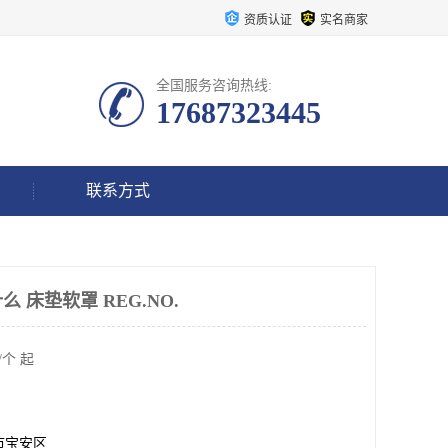
资质认证
实名商家
全国服务咨询热线:
17687323445
联系方式
 床垫软罩 REG.NO.
/个 起
市宝安区