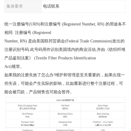
集体要求
电话联系
统一注册编号(URN)和注册编号 (Registered Number, RN) 的用途各不
相同. 注册编号 (Registered
Number, RN) 是由美国联邦贸易会(Federal Trade Commission)发出的
注册识别号码.此号码用作识别美国境内的商业活动,并由《纺织纤维
产品鉴别法案》 (Textile Fiber Products Identification
Act)规管。
如果我的注册失效了怎么办?维护和管理是至关重要的，如果出现一
些失误，可能会产生实际的影响，比如重新进行整个注册过程，可
能会被罚款，产品销售也可能会暂停。