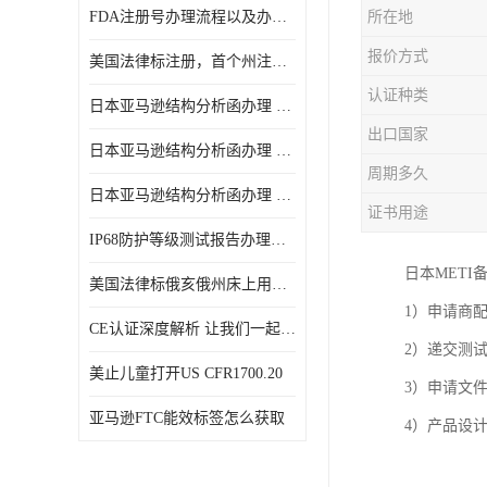
FDA注册号办理流程以及办理周期是多久
所在地
报价方式
美国法律标注册，首个州注册该如何选择
认证种类
日本亚马逊结构分析函办理 日本亚马逊 电饭煲
出口国家
日本亚马逊结构分析函办理 日本亚马逊 热水壶等；
周期多久
日本亚马逊结构分析函办理 日本亚马逊 果汁搅拌机
证书用途
IP68防护等级测试报告办理标准要求
日本METI
美国法律标俄亥俄州床上用品许可证讲解！
1）申请商配合
CE认证深度解析 让我们一起来认识CE认证
2）递交测
美止儿童打开US CFR1700.20
3）申请文
亚马逊FTC能效标签怎么获取
4）产品设