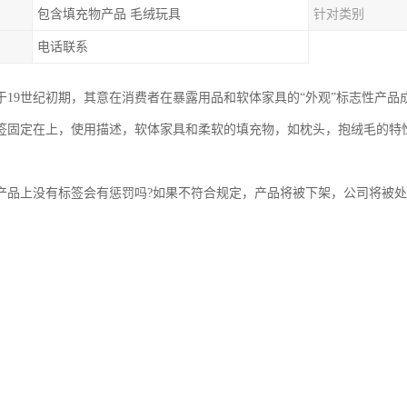
包含填充物产品 毛绒玩具
针对类别
电话联系
19世纪初期，其意在消费者在暴露用品和软体家具的“外观”标志性产品成分/贴标下的
签固定在上，使用描述，软体家具和柔软的填充物，如枕头，抱绒毛的特
产品上没有标签会有惩罚吗?如果不符合规定，产品将被下架，公司将被