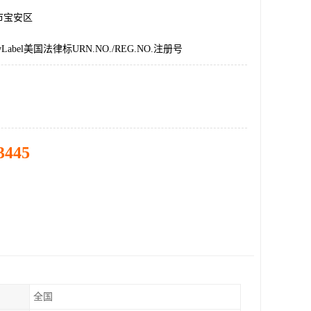
市宝安区
abel美国法律标URN.NO./REG.NO.注册号
3445
全国