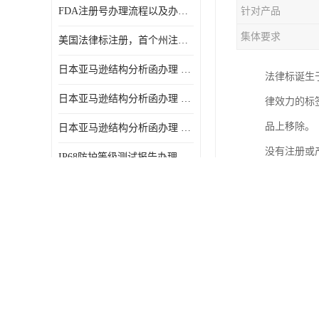
FDA注册号办理流程以及办理周期是多久
针对产品
集体要求
美国法律标注册，首个州注册该如何选择
日本亚马逊结构分析函办理 日本亚马逊 电饭煲
法律标诞生于
日本亚马逊结构分析函办理 日本亚马逊 热水壶等；
律效力的标
品上移除。
日本亚马逊结构分析函办理 日本亚马逊 果汁搅拌机
没有注册或
IP68防护等级测试报告办理标准要求
美国法律标俄亥俄州床上用品许可证讲解！
CE认证深度解析 让我们一起来认识CE认证
美止儿童打开US CFR1700.20
亚马逊FTC能效标签怎么获取