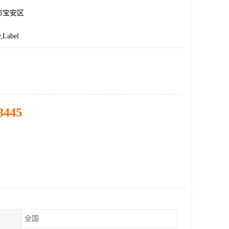
市宝安区
Label
3445
全国