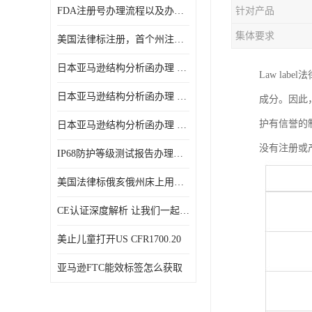
FDA注册号办理流程以及办理周期是多久
针对产品
集体要求
美国法律标注册，首个州注册该如何选择
日本亚马逊结构分析函办理 日本亚马逊 电饭煲
Law l
日本亚马逊结构分析函办理 日本亚马逊 热水壶等；
成分。因此
护有信誉的
日本亚马逊结构分析函办理 日本亚马逊 果汁搅拌机
没有注册或
IP68防护等级测试报告办理标准要求
美国法律标俄亥俄州床上用品许可证讲解！
CE认证深度解析 让我们一起来认识CE认证
美止儿童打开US CFR1700.20
亚马逊FTC能效标签怎么获取