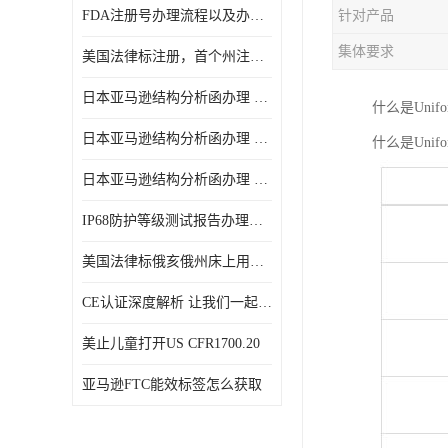
FDA注册号办理流程以及办理周期是多久
针对产品
集体要求
美国法律标注册，首个州注册该如何选择
日本亚马逊结构分析函办理 日本亚马逊 电饭煲
什么是Unifo
日本亚马逊结构分析函办理 日本亚马逊 热水壶等；
什么是Unifo
日本亚马逊结构分析函办理 日本亚马逊 果汁搅拌机
IP68防护等级测试报告办理标准要求
美国法律标俄亥俄州床上用品许可证讲解！
CE认证深度解析 让我们一起来认识CE认证
美止儿童打开US CFR1700.20
亚马逊FTC能效标签怎么获取