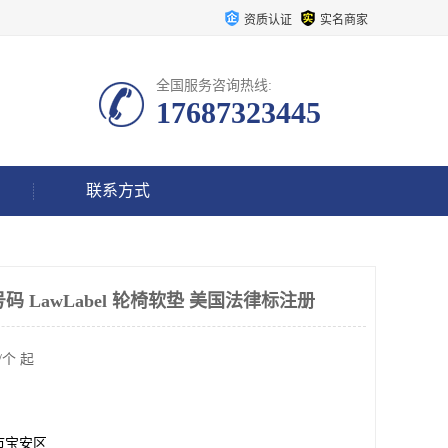
资质认证
实名商家
全国服务咨询热线:
17687323445
联系方式
 LawLabel 轮椅软垫 美国法律标注册
/个 起
市宝安区