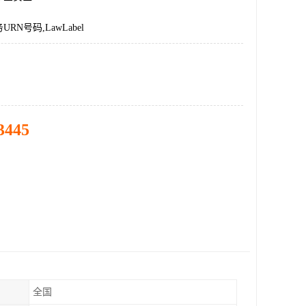
RN号码,LawLabel
3445
全国