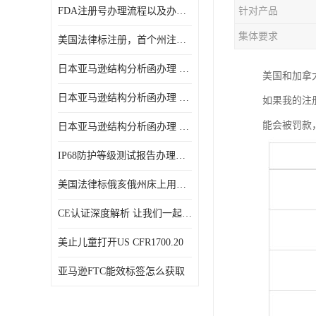
FDA注册号办理流程以及办理周期是多久
针对产品
集体要求
美国法律标注册，首个州注册该如何选择
日本亚马逊结构分析函办理 日本亚马逊 电饭煲
美国和加拿
日本亚马逊结构分析函办理 日本亚马逊 热水壶等；
如果我的注
能会被罚款
日本亚马逊结构分析函办理 日本亚马逊 果汁搅拌机
IP68防护等级测试报告办理标准要求
美国法律标俄亥俄州床上用品许可证讲解！
CE认证深度解析 让我们一起来认识CE认证
美止儿童打开US CFR1700.20
亚马逊FTC能效标签怎么获取