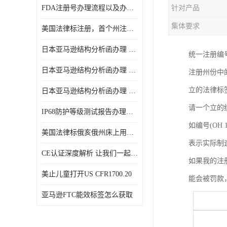
FDA注册号办理流程以及办理周期是多久
针对产品
集体要求
美国法律标注册，首个州注册该如何选择
日本亚马逊结构分析函办理 日本亚马逊 电饭煲
统一注册编号(U
日本亚马逊结构分析函办理 日本亚马逊 热水壶等；
注册州份中
立的法律标
日本亚马逊结构分析函办理 日本亚马逊 果汁搅拌机
请一个立的
IP68防护等级测试报告办理标准要求
如编号(OH 
美国法律标俄亥俄州床上用品许可证讲解！
表示实际制
CE认证深度解析 让我们一起来认识CE认证
如果我的注
美止儿童打开US CFR1700.20
能会被罚款
亚马逊FTC能效标签怎么获取