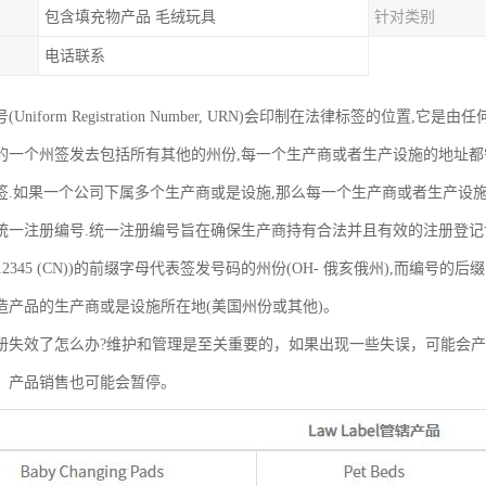
包含填充物产品 毛绒玩具
针对类别
电话联系
niform Registration Number, URN)会印制在法律标签的位置,它是由任何
的一个州签发去包括所有其他的州份,每一个生产商或者生产设施的地址都
签.如果一个公司下属多个生产商或是设施,那么每一个生产商或者生产设
统一注册编号.统一注册编号旨在确保生产商持有合法并且有效的注册登记
12345 (CN))的前缀字母代表签发号码的州份(OH- 俄亥俄州),而编号的后缀
造产品的生产商或是设施所在地(美国州份或其他)。
册失效了怎么办?维护和管理是至关重要的，如果出现一些失误，可能会
，产品销售也可能会暂停。