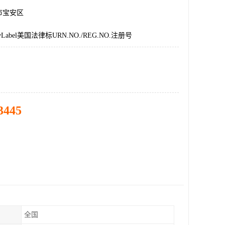
市宝安区
abel美国法律标URN.NO./REG.NO.注册号
3445
全国