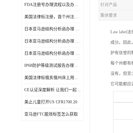
FDA注册号办理流程以及办理周期是多久
针对产品
集体要求
美国法律标注册，首个州注册该如何选择
日本亚马逊结构分析函办理 日本亚马逊 电饭煲
Law l
日本亚马逊结构分析函办理 日本亚马逊 热水壶等；
成分。因此
护有信誉的
日本亚马逊结构分析函办理 日本亚马逊 果汁搅拌机
每个州都有
IP68防护等级测试报告办理标准要求
没有，但至
美国法律标俄亥俄州床上用品许可证讲解！
它可能都应
CE认证深度解析 让我们一起来认识CE认证
美止儿童打开US CFR1700.20
亚马逊FTC能效标签怎么获取