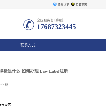
资质认证
实名商家
全国服务咨询热线:
17687323445
联系方式
国法律标是什么 如何办理 Law Label注册
/个 起
市宝安区