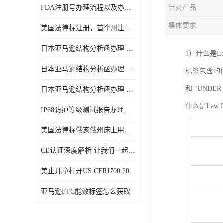
FDA注册号办理流程以及办理周期是多久
针对产品
集体要求
美国法律标注册，首个州注册该如何选择
日本亚马逊结构分析函办理 日本亚马逊 电饭煲
1）什么是L
日本亚马逊结构分析函办理 日本亚马逊 热水壶等；
标签包含的
和 “UNDER
日本亚马逊结构分析函办理 日本亚马逊 果汁搅拌机
什么是Law L
IP68防护等级测试报告办理标准要求
美国法律标俄亥俄州床上用品许可证讲解！
CE认证深度解析 让我们一起来认识CE认证
美止儿童打开US CFR1700.20
亚马逊FTC能效标签怎么获取