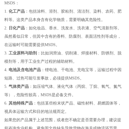
MSDS：
1.
化工产品
：包括涂料、溶剂、胶粘剂、清洁剂、染料、农药、肥
料等。这类产品本身含有化学物质，需要明确其危险性。
2.
日化产品
：如化妆品、香水、洗发水、洗衣液、空气清新剂等。
虽然看似日常，但其中含有的香料、防腐剂、表面活性剂等成分，
在运输时可能需要提供MSDS。
3.
工业原料与助剂
：比如润滑油、切削液、焊接材料、防锈剂、脱
模剂等，用于工业生产过程的辅助材料。
4.
电池及含电池产品
：锂电池、干电池、充电宝等，运输过程中因
短路、过热可能引发事故，必须提供MSDS。
5.
气体类产品
：如压缩气体、液化气体（丙烷、丁烷、氧气、氮气
等），危险性较高，MSDS是必备文件。
6.
其他特殊产品
：包括某些粉末状产品、磁性材料、易燃固体等，
视具体运输方式和目的地法规而定。
如果您的产品属于上述范围，或者您不确定是否需要办理，建议提
前咨询专业机构。避免因文件缺失导致货物在海关或物流环节受