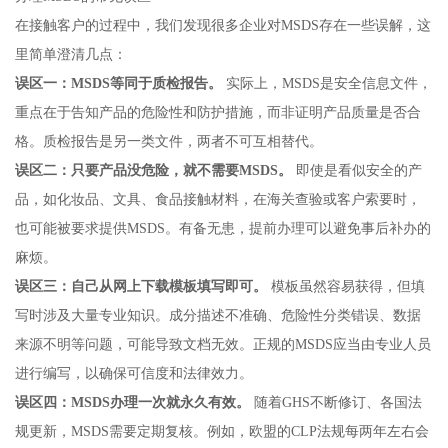
在接触客户的过程中，我们发现很多企业对MSDS存在一些误解，这
里简单澄清几点：
误区一：MSDS等同于质检报告。
实际上，MSDS是安全信息文件，
重点在于告知产品的危险性和防护措施，而非证明产品质量是否合
格。质检报告是另一类文件，两者不可互相替代。
误区二：只要产品没危险，就不需要MSDS。
即使是看似安全的产
品，如化妆品、文具、食品接触材料，在海关查验或客户索要时，
也可能被要求提供MSDS。有备无患，提前办理可以避免事后补办的
麻烦。
误区三：自己从网上下载模板填写即可。
模板虽然容易获得，但填
写时涉及大量专业知识。成分描述不准确、危险性分类错误、数据
来源不明等问题，可能导致文档无效。正规的MSDS应当由专业人员
进行编写，以确保可信度和法律效力。
误区四：MSDS办理一次就永久有效。
随着GHS不断修订、各国法
规更新，MSDS需要定期复核。例如，欧盟的CLP法规每两年左右会