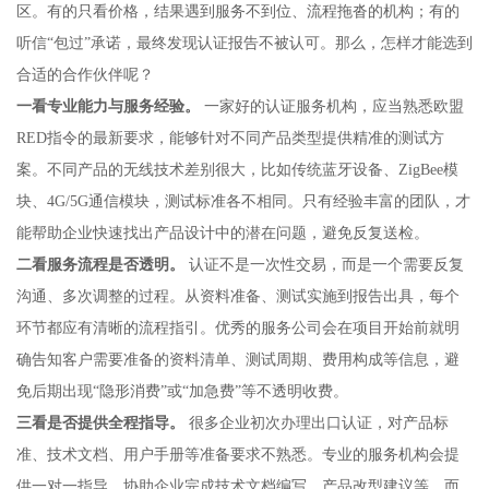
区。有的只看价格，结果遇到服务不到位、流程拖沓的机构；有的
听信“包过”承诺，最终发现认证报告不被认可。那么，怎样才能选到
合适的合作伙伴呢？
一看专业能力与服务经验。
一家好的认证服务机构，应当熟悉欧盟
RED指令的最新要求，能够针对不同产品类型提供精准的测试方
案。不同产品的无线技术差别很大，比如传统蓝牙设备、ZigBee模
块、4G/5G通信模块，测试标准各不相同。只有经验丰富的团队，才
能帮助企业快速找出产品设计中的潜在问题，避免反复送检。
二看服务流程是否透明。
认证不是一次性交易，而是一个需要反复
沟通、多次调整的过程。从资料准备、测试实施到报告出具，每个
环节都应有清晰的流程指引。优秀的服务公司会在项目开始前就明
确告知客户需要准备的资料清单、测试周期、费用构成等信息，避
免后期出现“隐形消费”或“加急费”等不透明收费。
三看是否提供全程指导。
很多企业初次办理出口认证，对产品标
准、技术文档、用户手册等准备要求不熟悉。专业的服务机构会提
供一对一指导，协助企业完成技术文档编写、产品改型建议等，而