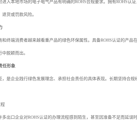
对进入本地市场的电子电气产品有明确的ROHS合规要求。拥有ROHS认
、退货或罚款风险。
力
商和终端消费者越来越看重产品的绿色环保属性。具备ROHS认证的产品
行中脱颖而出。
会责任形象
证，是企业践行绿色发展理念、承担社会责任的具体表现。长期坚持合规
流程
许多出口企业对ROHS认证的办理流程感到陌生，甚至因准备不足而延误时