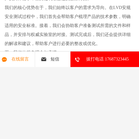
我们的核心优势在于，我们始终以客户的需求为导向。在LVD安规
安全测试过程中，我们首先会帮助客户梳理产品的技术参数，明确
适用的安全标准。接着，我们会协助客户准备测试所需的文件和样
品，并安排与权威实验室的对接。测试完成后，我们还会提供详细
的解读和建议，帮助客户进行必要的整改或优化。
五、我们的服务理念与承诺
在线留言
短信
拔打电话 17687323445
我们深知，每一次产品出口的背后，都承载着企业的辛勤付出与市
场期待。因此，我们始终秉持“诚信、守真、服务”的经营理念，
以“踏实、拼搏、责任”的企业精神要求自己。我们相信，只有真诚地
对待每一位客户，才能在激烈的行业竞争中立足。
我们坚持“用户至上，用心服务”的原则，致力于用专业的服务去打动
客户。从产品出口注册到安规测试咨询，我们提供的不仅仅是单一
的服务项目，而是一套完整的解决方案。我们的目标是，让企业在
面对复杂的国际市场时，能够更加从容、自信。
未来，我们将继续完善管理模式，提升技术水平，以品质为生存根