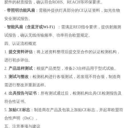
胶件的材质报告，确认符合ROHS、REACH等环保要求。
-
带照明功能风扇
：需额外提供灯具部分的CE认证资料，如光生物
安全测试报告。
-
智能风扇（含蓝牙或Wi-Fi）
：需满足RED指令要求，提供射频测
试报告，确认无线传输频率、功率符合欧盟规定。
四、认证流程概览
1.
提交资料评估
：将上述资料整理后提交至合作的认证检测机构，
进行初步评估。
2.
产品送样测试
：根据产品类型，准备2-3台样品用于型式试验。
3.
测试与整改
：检测机构进行各项测试，若发现不符合项，制造商
需进行整改并重新送样。
4.
出具报告与证书
：所有测试通过后，检测机构出具CE检测报告及
符合性证书。
5.
加贴CE标志
：制造商在产品及包装上加贴CE标志，并起草欧盟符
合性声明（DoC）。
五、注意事项与建议