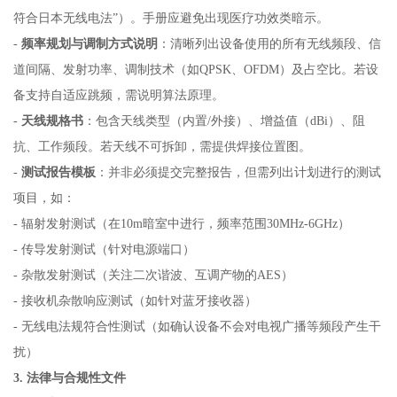
符合日本无线电法”）。手册应避免出现医疗功效类暗示。
-
频率规划与调制方式说明
：清晰列出设备使用的所有无线频段、信
道间隔、发射功率、调制技术（如QPSK、OFDM）及占空比。若设
备支持自适应跳频，需说明算法原理。
-
天线规格书
：包含天线类型（内置/外接）、增益值（dBi）、阻
抗、工作频段。若天线不可拆卸，需提供焊接位置图。
-
测试报告模板
：并非必须提交完整报告，但需列出计划进行的测试
项目，如：
- 辐射发射测试（在10m暗室中进行，频率范围30MHz-6GHz）
- 传导发射测试（针对电源端口）
- 杂散发射测试（关注二次谐波、互调产物的AES）
- 接收机杂散响应测试（如针对蓝牙接收器）
- 无线电法规符合性测试（如确认设备不会对电视广播等频段产生干
扰）
3. 法律与合规性文件