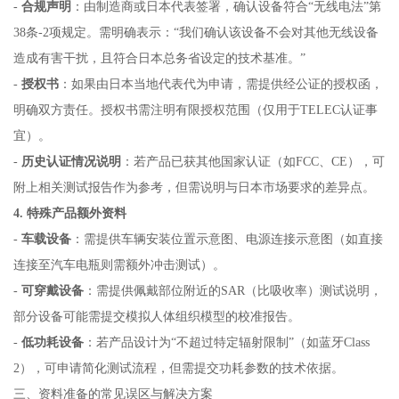
-
合规声明
：由制造商或日本代表签署，确认设备符合“无线电法”第
38条-2项规定。需明确表示：“我们确认该设备不会对其他无线设备
造成有害干扰，且符合日本总务省设定的技术基准。”
-
授权书
：如果由日本当地代表代为申请，需提供经公证的授权函，
明确双方责任。授权书需注明有限授权范围（仅用于TELEC认证事
宜）。
-
历史认证情况说明
：若产品已获其他国家认证（如FCC、CE），可
附上相关测试报告作为参考，但需说明与日本市场要求的差异点。
4. 特殊产品额外资料
-
车载设备
：需提供车辆安装位置示意图、电源连接示意图（如直接
连接至汽车电瓶则需额外冲击测试）。
-
可穿戴设备
：需提供佩戴部位附近的SAR（比吸收率）测试说明，
部分设备可能需提交模拟人体组织模型的校准报告。
-
低功耗设备
：若产品设计为“不超过特定辐射限制”（如蓝牙Class
2），可申请简化测试流程，但需提交功耗参数的技术依据。
三、资料准备的常见误区与解决方案