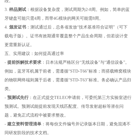
段。
3.
样品测试
：根据设备复杂度，测试周期为2-8周。例如，简单的蓝
牙键盘可能只需4周，而带4G模块的网关可能需8周。
4.
颁发证书
：测试通过后，总务省发放“技术基准符合证明”（可下
载电子版）。证书有效期通常覆盖整个产品生命周期，但若设计变
更需重新认证。
五、实用建议：如何提高通过率
-
提前拆解技术要求
：日本法规严格区分“无线设备”与“通信设备”。
例如，蓝牙耳机属于前者，需遵循“STD-T66”标准；而搭载蜂窝模块
的物联网终端则属于后者，需遵循“STD-T63”标准。务必确认产品归
类。
-
预测试先行
：在正式提交TELEC申请前，可委托第三方实验室进行
预测试。预测试能提前发现天线匹配度、传导发射超标等潜在问
题，避免正式流程中被要求整改。
-
建立资料管理清单
：将每份文件编号并记录版本日期，避免混淆不
同研发阶段的技术文档。