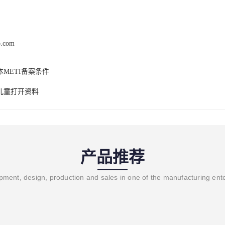
b.com
METI备案条件
儿童打开资料
产品推荐
ment, design, production and sales in one of the manufacturing ent