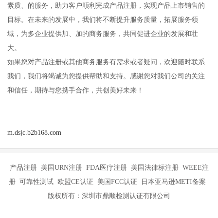
素质、的服务，助力客户顺利完成产品注册，实现产品上市销售的
目标。在未来的发展中，我们将不断提升服务质量，拓展服务领
域，为多企业提供加、加的商务服务，共同促进企业的发展和壮
大。
如果您对产品注册或其他商务服务有需求或者疑问，欢迎随时联系
我们，我们将竭诚为您提供帮助和支持。感谢您对我们公司的关注
和信任，期待与您携手合作，共创美好未来！
m.dsjc.b2b168.com
产品注册 美国URN注册 FDA医疗注册 美国法律标注册 WEEE注
册 可靠性测试 欧盟CE认证 美国FCC认证 日本亚马逊METI备案
版权所有：深圳市鼎顺检测认证有限公司