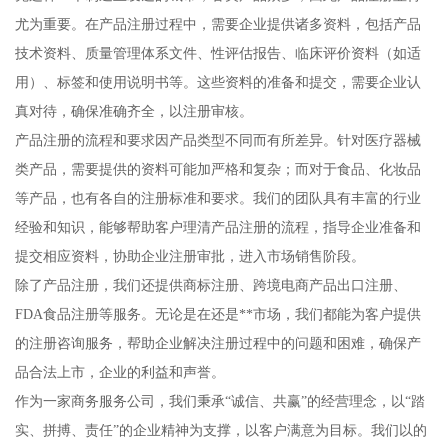
尤为重要。在产品注册过程中，需要企业提供诸多资料，包括产品
技术资料、质量管理体系文件、性评估报告、临床评价资料（如适
用）、标签和使用说明书等。这些资料的准备和提交，需要企业认
真对待，确保准确齐全，以注册审核。
产品注册的流程和要求因产品类型不同而有所差异。针对医疗器械
类产品，需要提供的资料可能加严格和复杂；而对于食品、化妆品
等产品，也有各自的注册标准和要求。我们的团队具有丰富的行业
经验和知识，能够帮助客户理清产品注册的流程，指导企业准备和
提交相应资料，协助企业注册审批，进入市场销售阶段。
除了产品注册，我们还提供商标注册、跨境电商产品出口注册、
FDA食品注册等服务。无论是在还是**市场，我们都能为客户提供
的注册咨询服务，帮助企业解决注册过程中的问题和困难，确保产
品合法上市，企业的利益和声誉。
作为一家商务服务公司，我们秉承“诚信、共赢”的经营理念，以“踏
实、拼搏、责任”的企业精神为支撑，以客户满意为目标。我们以的