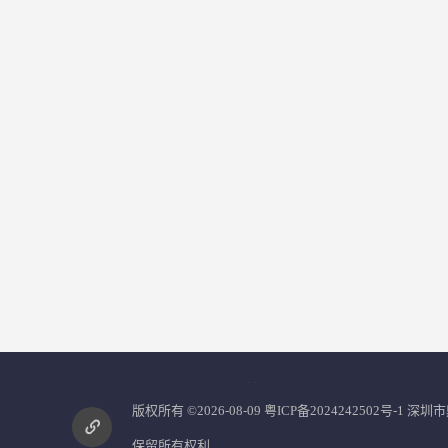
您是第
2866099
位访客
版权所有 ©2026-08-09
粤ICP备2024242502号-1
深圳市
保留所有权利.