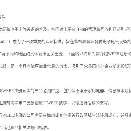
条件
和电子电气设备的普及，各国对电子废弃物的管理和回收也日益引起重视。WEEE注册（Was
 Registration）成为了一项重要的认证标准，旨在监督和管理各种电子
，了解不同和地区的具体要求至关重要，下面将以梅州为例介绍WEEE注册
东部，是一个具有浓厚商业气息的城市，吸引了众多国内外企业前来投资兴
：梅州WEEE注册涵盖的产品范围广泛，包括但不限于家用电器、信息技术
注册前需确定产品是否属于WEEE范畴，以便进行后续的流程。
：进行WEEE注册的公司需要在梅州或其他相关行政区域合法注册成立，并
合当地和**相关法规和标准。