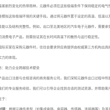
温差剧烈变化的热带雨林，元器件必须在这些极端条件下保持稳定的电气
是模拟这些极端环境的关键手段。通过将元器件置于设定的高温、低温以
性能以及结构完整性。例如，出口至北美地区的汽车电子元器件，需要承受从
的消费电子产品，则需验证其在长时间高温下的散热与运行稳定性。
国际买家在采购元器件时，往往会要求供应商提供由权威第三方机构出具
实力的体现。
务：助力企业跨越技术壁垒
产品出口注册与合规咨询的商务服务公司，我们深知元器件出口过程中所
我们的专业服务经验，我们可以引导企业找到合适的测试资源，并帮助客户
在于：
对接
：根据元器件类型（如集成电路、电容器、传感器、连接器等）及其