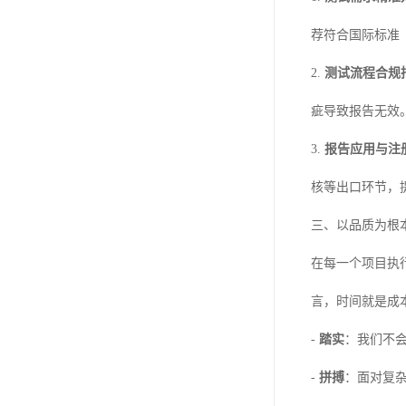
荐符合国际标准（如
2.
测试流程合规
疵导致报告无效
3.
报告应用与注
核等出口环节，
三、以品质为根
在每一个项目执
言，时间就是成
-
踏实
：我们不
-
拼搏
：面对复