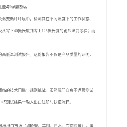
性能与物理结构。
及温变循环环境中，检测其在不同温度下的工作状态、
零下40摄氏度到零上125摄氏度的剧烈温变考验；而
的高低温测试报告。这份报告不仅是产品质量的证明，
面临的技术门槛与规则挑战。虽然我们自身不运营测试
将测试结果**融入出口注册与认证流程。
目标出口市场（如欧盟、美国、日本、东南亚等），推