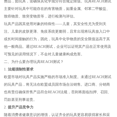
费品，如玩具，需确保其化学成分符合规定限值。玩具REACH测试
主要针对玩具中可能存在的有害物质，如重金属、邻苯二甲酸盐、
致癌物质、致突变物质等，进行检测与评估。
玩具产品因其使用对象的特殊性——儿童，其安全性尤为受到关
注。儿童的皮肤更薄、免疫系统更脆弱，且常出现将玩具放入口中
或长时间接触的行为，因此，玩具中化学物质的安全限值远高于其
他一般商品。通过REACH测试，企业可以证明其产品在正常使用及
可预见的误用情况下，不会对儿童健康构成危害。
二、为什么要办理玩具REACH测试？
1.
法规强制性要求
欧盟市场对玩具产品实施严格的市场准入制度。未通过REACH测试
的玩具产品，将无法在欧盟成员国市场合法销售。进口商、分销商
也有责任确保所售产品符合REACH法规，否则将面临扣押、召回、
罚款甚至刑事追责。
2.
提升产品竞争力
随着消费者健康意识的增强，认证齐全的玩具更容易获得家长和采