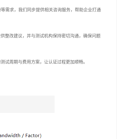
注册等需求，我们同步提供相关咨询服务，帮助企业打通
提供整改建议，并与测试机构保持密切沟通，确保问题
的测试周期与费用方案，让认证过程更加顺畅。