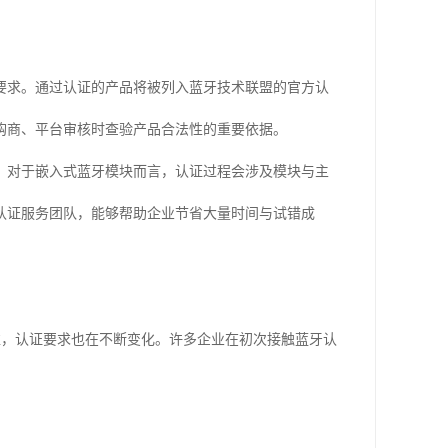
要求。通过认证的产品将被列入蓝牙技术联盟的官方认
购商、平台审核时查验产品合法性的重要依据。
。对于嵌入式蓝牙模块而言，认证过程会涉及模块与主
认证服务团队，能够帮助企业节省大量时间与试错成
新标准，认证要求也在不断变化。许多企业在初次接触蓝牙认