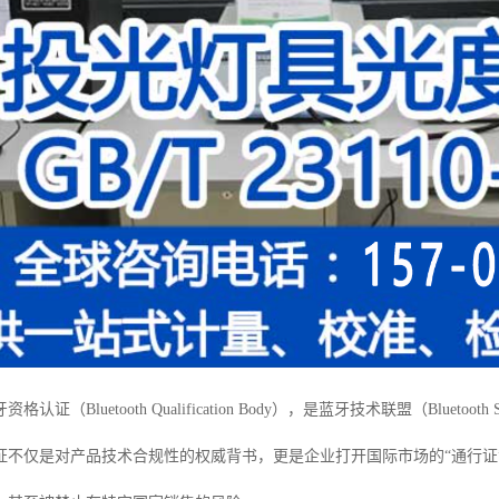
格认证（Bluetooth Qualification Body），是蓝牙技术联盟（Bl
证不仅是对产品技术合规性的权威背书，更是企业打开国际市场的“通行证