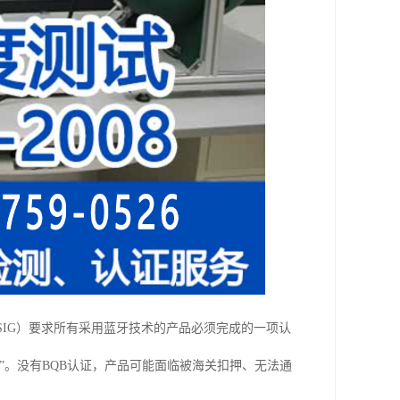
uetooth SIG）要求所有采用蓝牙技术的产品必须完成的一项认
”。没有BQB认证，产品可能面临被海关扣押、无法通