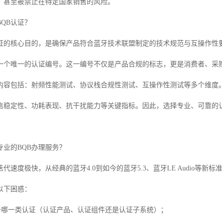
、甚至被禁止在特定国家销售的风险。
QB认证？
认证的核心目的，是确保产品符合蓝牙技术联盟制定的技术规范与互操作性
一个唯一的认证编号。这一编号不仅是产品合规的标志，更是消费者、采
的内容包括：射频性能测试、协议栈合规性测试、互操作性测试等多个维度
信稳定性、功耗表现、抗干扰能力等关键指标。因此，选择专业、可靠的
专业的BQB办理服务？
代速度极快，从经典的蓝牙4.0到如今的蓝牙5.3、蓝牙LE Audio等
以下困惑：
属于哪一类认证（认证产品、认证组件还是认证子系统）；