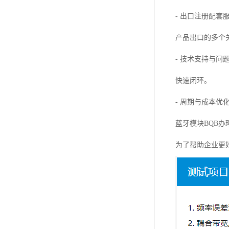
- 出口注册配
产品出口的多个
- 技术支持与
快速闭环。
- 周期与成本
蓝牙模块BQB办
为了帮助企业更