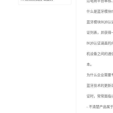
过电商平台审核
什么是蓝牙模块B
蓝牙模块BQB
证列表，并获得
BQB认证涵盖
机设备之间的通
本。
为什么企业需要
蓝牙技术的更新迭
证时，常常面临
- 不清楚产品