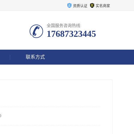
资质认证
实名商家
全国服务咨询热线:
17687323445
联系方式
0