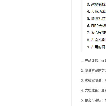
1.
产品评估
：确
2.
测试方案制定
3.
实验室测试
：
4.
文档准备
：准
5.
提交与审核
：