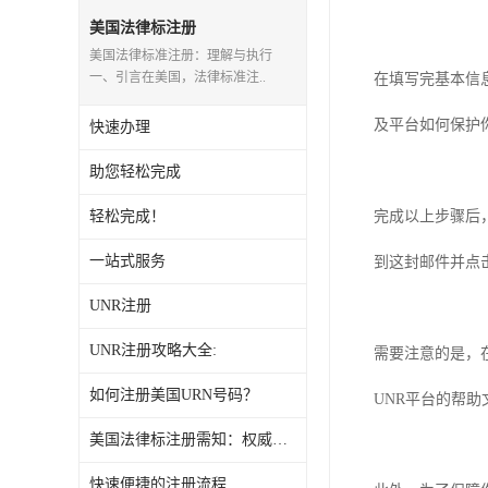
美国法律标注册
美国法律标准注册：理解与执行
一、引言在美国，法律标准注..
在填写完基本信
及平台如何保护
快速办理
助您轻松完成
轻松完成！
完成以上步骤后
一站式服务
到这封邮件并点
UNR注册
UNR注册攻略大全:
需要注意的是，
如何注册美国URN号码？
UNR平台的帮
美国法律标注册需知：权威指导
快速便捷的注册流程