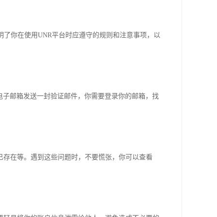
明了你在使用UNR平台时应遵守的规则和注意事项，以
的电子邮箱发送一封验证邮件，你需要登录你的邮箱，找
已存在等。遇到这些问题时，不要慌张，你可以查看