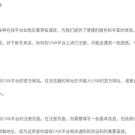
全
各种在线平台如雨后春笋般涌现，为我们提供了便捷的服务和丰富的体验。
而，对于新手来说，如何在UNR平台上进行注册，可能会遇到一些困惑。
问UNR平台的官方网站。在浏览器的地址栏中输入UNR的官方网址，或者
入。
到UNR平台的注册页面。在注册页面，你需要填写一些基本信息，包括用
邮箱地址，因为这将是你接收UNR平台相关通知和验证码的重要渠道。