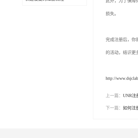
此外，为了保障
损失。
完成注册后，你
的活动，结识更
http://www.dsjcla
上一篇：
UNR注
下一篇：
如何注