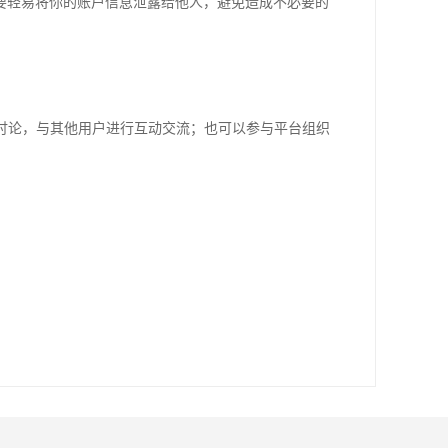
要轻易将你的账户信息泄露给他人，避免造成不必要的
讨论，与其他用户进行互动交流；也可以参与平台组织