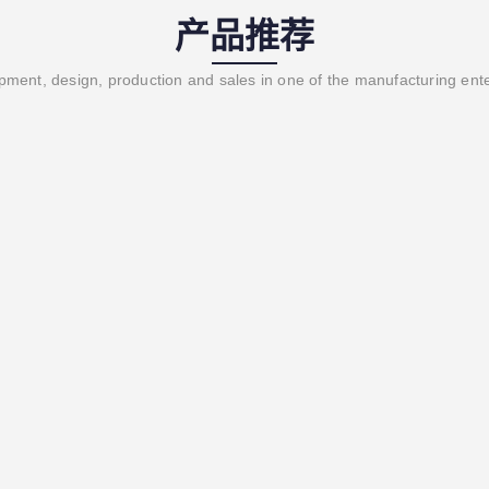
产品推荐
ment, design, production and sales in one of the manufacturing ent