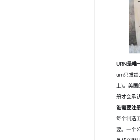
URN是唯
urn只发
上)。美
册才会承
谁需要注
每个制造
要。一个