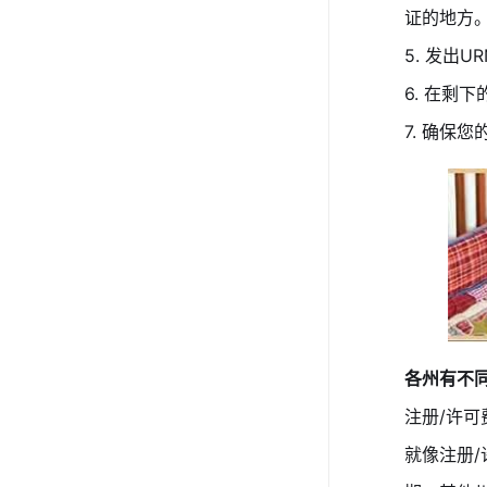
证的地方
5. 发出
6. 在剩
7. 确
各州有不
注册/许可
就像注册