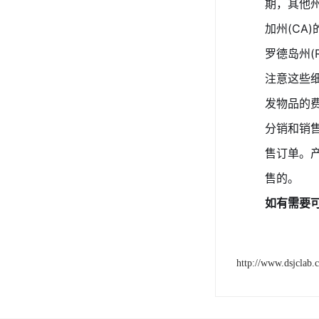
期，其他
加州(CA
罗德岛州(
注意这些
发物品的
分销和销
售订单。
售的。
如有需要
http://www.dsjclab.