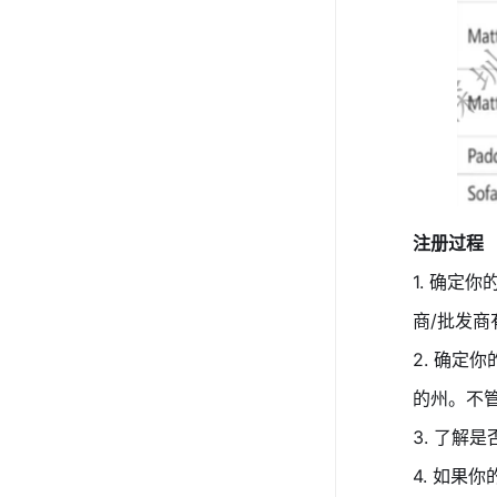
注册过程
1. 确定
商/批发
2. 确
的州。不
3. 了解
4. 如