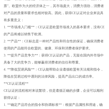
票”。欧盟作为大的经济体之一，其市场庞大，消费力强劲，消费者
对产品的质量和要求也相对较高。因此，获得CE认证对企业来说具
有多重意义：
1. **市场准入门槛**：CE认证是欧盟市场准入的基本要求，没有CE
的产品将难以销售于欧洲。
2. **产品**：CE标志是一种对产品性和符合性的保证，确保消费者
使用的产品能符合欧盟的、健康、环保和消费者保护要求。
3. **提升产品竞争力**：获得CE认证的产品，无疑在国内外市场中
具备了大的竞争力，能够赢得消费者的信任和尊重。
4. **降低贸易风险**：CE认能帮助企业遵循欧盟有关法规和指令，
降低在贸易过程中遇到的法律风险，提高产品出口的成功率。
**CE认证流程**
CE认证的流程相对来说繁琐，但是遵循正确的步骤，企业可以顺利
获得认证：
1. **确定产品符合的指令和协调标准**：根据产品属性和用途，确