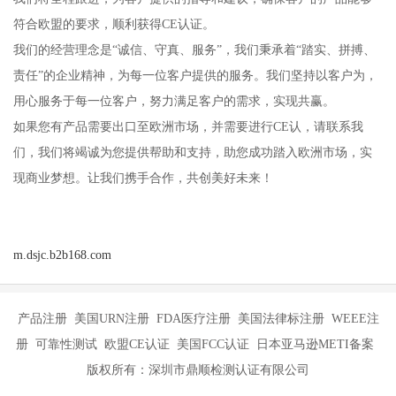
符合欧盟的要求，顺利获得CE认证。
我们的经营理念是“诚信、守真、服务”，我们秉承着“踏实、拼搏、
责任”的企业精神，为每一位客户提供的服务。我们坚持以客户为，
用心服务于每一位客户，努力满足客户的需求，实现共赢。
如果您有产品需要出口至欧洲市场，并需要进行CE认，请联系我
们，我们将竭诚为您提供帮助和支持，助您成功踏入欧洲市场，实
现商业梦想。让我们携手合作，共创美好未来！
m.dsjc.b2b168.com
产品注册 美国URN注册 FDA医疗注册 美国法律标注册 WEEE注
册 可靠性测试 欧盟CE认证 美国FCC认证 日本亚马逊METI备案
版权所有：深圳市鼎顺检测认证有限公司